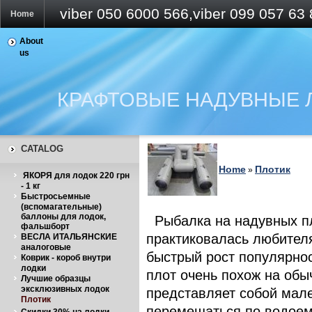
viber 050 6000 566,viber 099 057 63
Home
About
Create
us
account
Login
КРАФТОВЫЕ НАДУВНЫЕ Л
Price list
Feedback
CATALOG
Home
Плотик
»
ЯКОРЯ для лодок 220 грн
- 1 кг
Быстросьемные
(вспомагательные)
баллоны для лодок,
Рыбалка на надувных п
фальшборт
практиковалась любите
ВЕСЛА ИТАЛЬЯНСКИЕ
аналоговые
быстрый рост популярнос
Коврик - короб внутри
лодки
плот очень похож на обы
Лучшие образцы
эксклюзивных лодок
представляет собой мал
Плотик
перемещаться по водоем