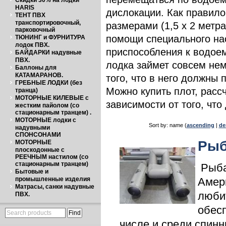
Скидки 30% на лодки
HARIS
дислокации. Как правило
ТЕНТ ПВХ
транспортировочный,
размерами (1,5 х 2 метра
парковочный
помощи специального нас
ТЮНИНГ и ФУРНИТУРА
лодок ПВХ.
приспособления к водоем
БАЙДАРКИ надувные
ПВХ.
лодка займет совсем нем
Баллоны для
КАТАМАРАНОВ.
того, что в него должны
ГРЕБНЫЕ ЛОДКИ (без
Можно купить плот, расс
транца)
МОТОРНЫЕ КИЛЕВЫЕ с
зависимости от того, что
жестким пайолом (со
стационарным транцем) .
МОТОРНЫЕ лодки с
Sort by: name (
ascending
|
de
надувными
СПОНСОНАМИ
Рыб
МОТОРНЫЕ
плоскодонные с
РЕЕЧНЫМ настилом (со
стационарным транцем)
Рыба
Бытовые и
Амер
промышленные изделия
Матрасы, санки надувные
люби
ПВХ.
обесп
числе и среди спинн