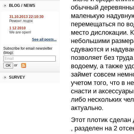
BLOG / NEWS
обычный деревянный
маленькую надувную
31.10.2013 22:10:30
Ремонт лодок
перемещаться по во
1 12 2010
место дислокации. К
We are open!
небольшими размерам
See all posts...
сдуваются и надува
Subscribe for email newsletter
(blog):
позволяет без труда
водоему, а также уд
or
займет совсем немно
SURVEY
учетом того, что в
снасти и аксессуары
либо нескольких чело
актуально.
Этот плотик сделан 
, разделен на 2 отс